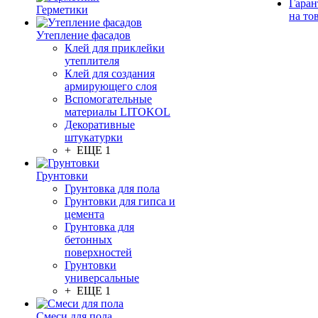
Гаран
Герметики
на то
Утепление фасадов
Клей для приклейки
утеплителя
Клей для создания
армирующего слоя
Вспомогательные
материалы LITOKOL
Декоративные
штукатурки
+ ЕЩЕ 1
Грунтовки
Грунтовка для пола
Грунтовки для гипса и
цемента
Грунтовка для
бетонных
поверхностей
Грунтовки
универсальные
+ ЕЩЕ 1
Смеси для пола