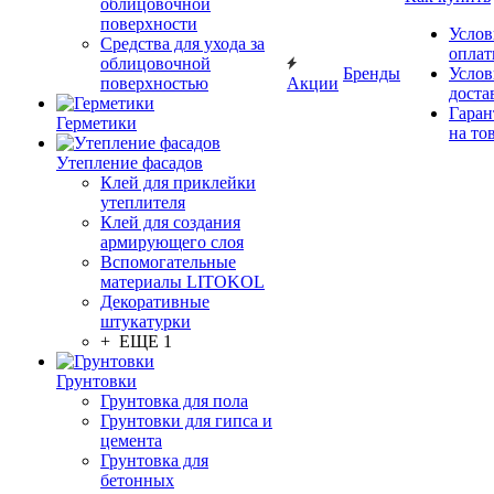
облицовочной
поверхности
Услов
Средства для ухода за
опла
облицовочной
Бренды
Услов
поверхностью
Акции
доста
Гаран
Герметики
на то
Утепление фасадов
Клей для приклейки
утеплителя
Клей для создания
армирующего слоя
Вспомогательные
материалы LITOKOL
Декоративные
штукатурки
+ ЕЩЕ 1
Грунтовки
Грунтовка для пола
Грунтовки для гипса и
цемента
Грунтовка для
бетонных