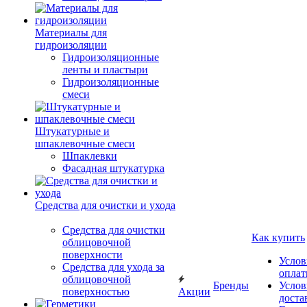
Материалы для
гидроизоляции
Гидроизоляционные
ленты и пластыри
Гидроизоляционные
смеси
Штукатурные и
шпаклевочные смеси
Шпаклевки
Фасадная штукатурка
Средства для очистки и ухода
Средства для очистки
Как купить
облицовочной
поверхности
Услов
Средства для ухода за
опла
облицовочной
Бренды
Услов
поверхностью
Акции
доста