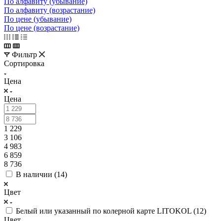
По алфавиту (убывание)
По алфавиту (возрастание)
По цене (убывание)
По цене (возрастание)
Фильтр
Сортировка
Цена
Цена
1 229
3 106
4 983
6 859
8 736
В наличии (
14
)
Цвет
Белый или указанный по колерной карте LITOKOL (
12
)
Цвет