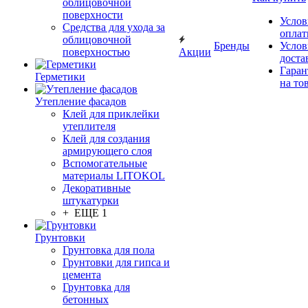
облицовочной
поверхности
Услов
Средства для ухода за
опла
облицовочной
Бренды
Услов
поверхностью
Акции
доста
Гаран
Герметики
на то
Утепление фасадов
Клей для приклейки
утеплителя
Клей для создания
армирующего слоя
Вспомогательные
материалы LITOKOL
Декоративные
штукатурки
+ ЕЩЕ 1
Грунтовки
Грунтовка для пола
Грунтовки для гипса и
цемента
Грунтовка для
бетонных