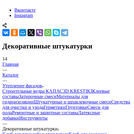
Вконтакте
Instagram
Декоративные штукатурки
14
Главная
—
Каталог
—
Утепление фасадов
Строительные ведра КАПАС
3D KRESTIKI
Клеевые
составы
Затирочные смеси
Материалы для
гидроизоляции
Штукатурные и шпаклевочные смеси
Средства
для очистки и ухода
Герметики
Грунтовки
Смеси для
пола
Ремонтные и защитные составы
Латексные
добавки
Инструменты
—
Декоративные штукатурки