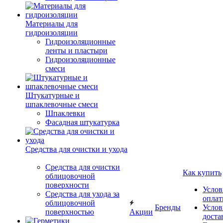
Материалы для
гидроизоляции
Гидроизоляционные
ленты и пластыри
Гидроизоляционные
смеси
Штукатурные и
шпаклевочные смеси
Шпаклевки
Фасадная штукатурка
Средства для очистки и ухода
Средства для очистки
Как купить
облицовочной
поверхности
Услов
Средства для ухода за
опла
облицовочной
Бренды
Услов
поверхностью
Акции
доста