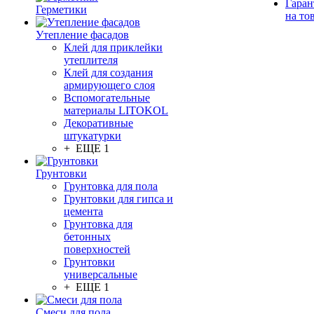
Гаран
Герметики
на то
Утепление фасадов
Клей для приклейки
утеплителя
Клей для создания
армирующего слоя
Вспомогательные
материалы LITOKOL
Декоративные
штукатурки
+ ЕЩЕ 1
Грунтовки
Грунтовка для пола
Грунтовки для гипса и
цемента
Грунтовка для
бетонных
поверхностей
Грунтовки
универсальные
+ ЕЩЕ 1
Смеси для пола