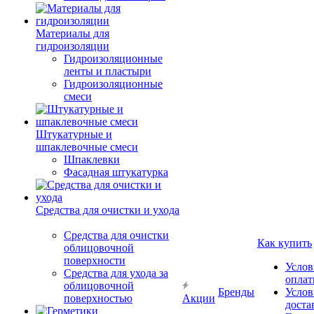
Материалы для
гидроизоляции
Гидроизоляционные
ленты и пластыри
Гидроизоляционные
смеси
Штукатурные и
шпаклевочные смеси
Шпаклевки
Фасадная штукатурка
Средства для очистки и ухода
Средства для очистки
Как купить
облицовочной
поверхности
Услов
Средства для ухода за
опла
облицовочной
Бренды
Услов
поверхностью
Акции
доста