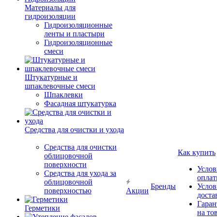
Материалы для
гидроизоляции
Гидроизоляционные
ленты и пластыри
Гидроизоляционные
смеси
Штукатурные и
шпаклевочные смеси
Шпаклевки
Фасадная штукатурка
Средства для очистки и ухода
Средства для очистки
Как купить
облицовочной
поверхности
Услов
Средства для ухода за
опла
облицовочной
Бренды
Услов
поверхностью
Акции
доста
Гаран
Герметики
на то