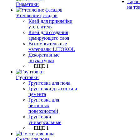
Гаран
Герметики
на то
Утепление фасадов
Клей для приклейки
утеплителя
Клей для создания
армирующего слоя
Вспомогательные
материалы LITOKOL
Декоративные
штукатурки
+ ЕЩЕ 1
Грунтовки
Грунтовка для пола
Грунтовки для гипса и
цемента
Грунтовка для
бетонных
поверхностей
Грунтовки
универсальные
+ ЕЩЕ 1
Смеси для пола