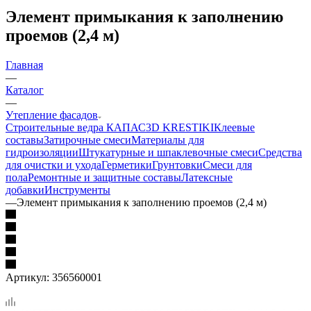
Элемент примыкания к заполнению
проемов (2,4 м)
Главная
—
Каталог
—
Утепление фасадов
Строительные ведра КАПАС
3D KRESTIKI
Клеевые
составы
Затирочные смеси
Материалы для
гидроизоляции
Штукатурные и шпаклевочные смеси
Средства
для очистки и ухода
Герметики
Грунтовки
Смеси для
пола
Ремонтные и защитные составы
Латексные
добавки
Инструменты
—
Элемент примыкания к заполнению проемов (2,4 м)
Артикул:
356560001