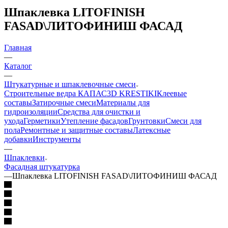
Шпаклевка LITOFINISH
FASAD\ЛИТОФИНИШ ФАСАД
Главная
—
Каталог
—
Штукатурные и шпаклевочные смеси
Строительные ведра КАПАС
3D KRESTIKI
Клеевые
составы
Затирочные смеси
Материалы для
гидроизоляции
Средства для очистки и
ухода
Герметики
Утепление фасадов
Грунтовки
Смеси для
пола
Ремонтные и защитные составы
Латексные
добавки
Инструменты
—
Шпаклевки
Фасадная штукатурка
—
Шпаклевка LITOFINISH FASAD\ЛИТОФИНИШ ФАСАД