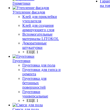
Гаран
Герметики
на то
Утепление фасадов
Клей для приклейки
утеплителя
Клей для создания
армирующего слоя
Вспомогательные
материалы LITOKOL
Декоративные
штукатурки
+ ЕЩЕ 1
Грунтовки
Грунтовка для пола
Грунтовки для гипса и
цемента
Грунтовка для
бетонных
поверхностей
Грунтовки
универсальные
+ ЕЩЕ 1
Смеси для пола