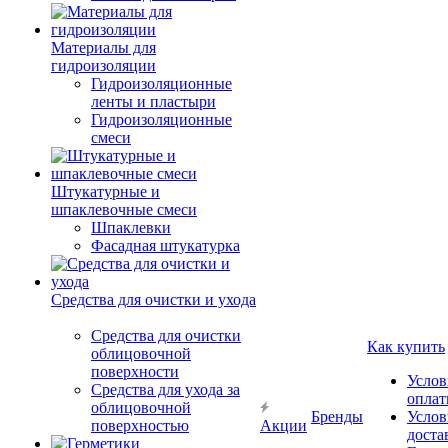
Материалы для
гидроизоляции
Гидроизоляционные
ленты и пластыри
Гидроизоляционные
смеси
Штукатурные и
шпаклевочные смеси
Шпаклевки
Фасадная штукатурка
Средства для очистки и ухода
Средства для очистки
Как купить
облицовочной
поверхности
Услов
Средства для ухода за
опла
облицовочной
Бренды
Услов
поверхностью
Акции
доста