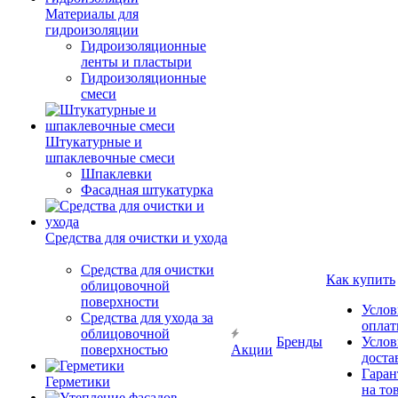
Материалы для
гидроизоляции
Гидроизоляционные
ленты и пластыри
Гидроизоляционные
смеси
Штукатурные и
шпаклевочные смеси
Шпаклевки
Фасадная штукатурка
Средства для очистки и ухода
Средства для очистки
Как купить
облицовочной
поверхности
Услов
Средства для ухода за
опла
облицовочной
Бренды
Услов
поверхностью
Акции
доста
Гаран
Герметики
на то