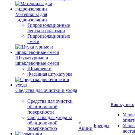
Материалы для
гидроизоляции
Гидроизоляционные
ленты и пластыри
Гидроизоляционные
смеси
Штукатурные и
шпаклевочные смеси
Шпаклевки
Фасадная штукатурка
Средства для очистки и ухода
Средства для очистки
Как купить
облицовочной
поверхности
Услов
Средства для ухода за
опла
облицовочной
Бренды
Услов
поверхностью
Акции
доста