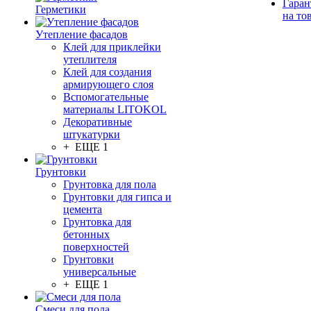
Гаран
Герметики
на то
Утепление фасадов
Клей для приклейки
утеплителя
Клей для создания
армирующего слоя
Вспомогательные
материалы LITOKOL
Декоративные
штукатурки
+ ЕЩЕ 1
Грунтовки
Грунтовка для пола
Грунтовки для гипса и
цемента
Грунтовка для
бетонных
поверхностей
Грунтовки
универсальные
+ ЕЩЕ 1
Смеси для пола