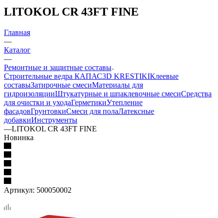
LITOKOL CR 43FT FINE
Главная
—
Каталог
—
Ремонтные и защитные составы
Строительные ведра КАПАС
3D KRESTIKI
Клеевые
составы
Затирочные смеси
Материалы для
гидроизоляции
Штукатурные и шпаклевочные смеси
Средства
для очистки и ухода
Герметики
Утепление
фасадов
Грунтовки
Смеси для пола
Латексные
добавки
Инструменты
—
LITOKOL CR 43FT FINE
Новинка
Артикул:
500050002