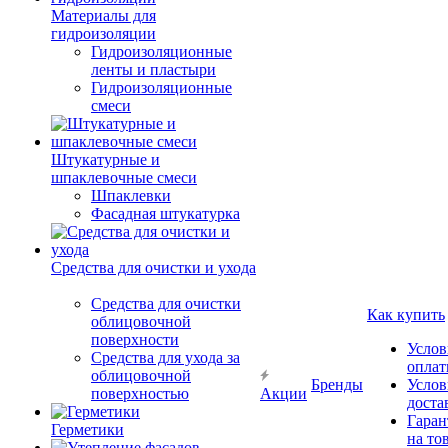
Материалы для
гидроизоляции
Гидроизоляционные
ленты и пластыри
Гидроизоляционные
смеси
Штукатурные и
шпаклевочные смеси
Шпаклевки
Фасадная штукатурка
Средства для очистки и ухода
Средства для очистки
Как купить
облицовочной
поверхности
Услов
Средства для ухода за
опла
облицовочной
Бренды
Услов
поверхностью
Акции
доста
Гаран
Герметики
на то