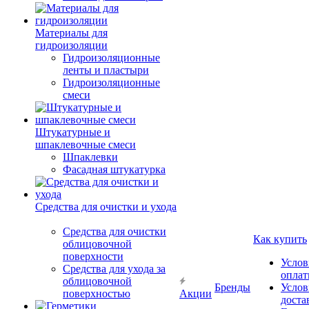
Материалы для
гидроизоляции
Гидроизоляционные
ленты и пластыри
Гидроизоляционные
смеси
Штукатурные и
шпаклевочные смеси
Шпаклевки
Фасадная штукатурка
Средства для очистки и ухода
Средства для очистки
Как купить
облицовочной
поверхности
Услов
Средства для ухода за
опла
облицовочной
Бренды
Услов
поверхностью
Акции
доста