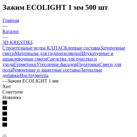
Зажим ECOLIGHT 1 мм 500 шт
Главная
—
Каталог
—
3D KRESTIKI
Строительные ведра КАПАС
Клеевые составы
Затирочные
смеси
Материалы для гидроизоляции
Штукатурные и
шпаклевочные смеси
Средства для очистки и
ухода
Герметики
Утепление фасадов
Грунтовки
Смеси для
пола
Ремонтные и защитные составы
Латексные
добавки
Инструменты
—
Зажим ECOLIGHT 1 мм
Хит
Советуем
Новинка