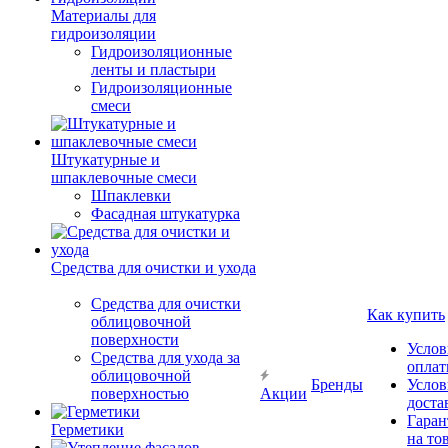
Материалы для
гидроизоляции
Гидроизоляционные
ленты и пластыри
Гидроизоляционные
смеси
Штукатурные и
шпаклевочные смеси
Шпаклевки
Фасадная штукатурка
Средства для очистки и ухода
Средства для очистки
Как купить
облицовочной
поверхности
Услов
Средства для ухода за
опла
облицовочной
Бренды
Услов
поверхностью
Акции
доста
Гаран
Герметики
на то