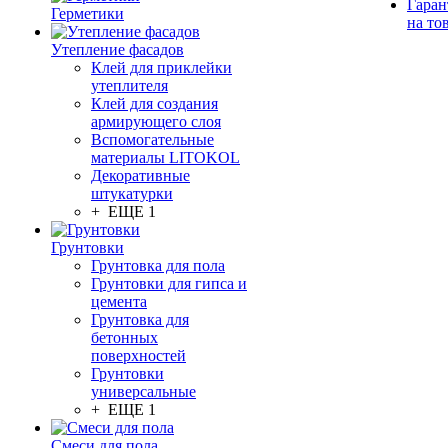
Гаран
Герметики
на то
Утепление фасадов
Клей для приклейки
утеплителя
Клей для создания
армирующего слоя
Вспомогательные
материалы LITOKOL
Декоративные
штукатурки
+ ЕЩЕ 1
Грунтовки
Грунтовка для пола
Грунтовки для гипса и
цемента
Грунтовка для
бетонных
поверхностей
Грунтовки
универсальные
+ ЕЩЕ 1
Смеси для пола