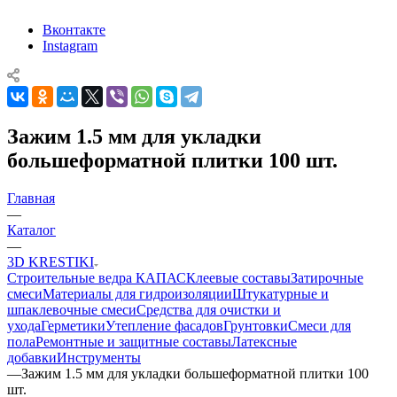
Вконтакте
Instagram
Зажим 1.5 мм для укладки
большеформатной плитки 100 шт.
Главная
—
Каталог
—
3D KRESTIKI
Строительные ведра КАПАС
Клеевые составы
Затирочные
смеси
Материалы для гидроизоляции
Штукатурные и
шпаклевочные смеси
Средства для очистки и
ухода
Герметики
Утепление фасадов
Грунтовки
Смеси для
пола
Ремонтные и защитные составы
Латексные
добавки
Инструменты
—
Зажим 1.5 мм для укладки большеформатной плитки 100
шт.