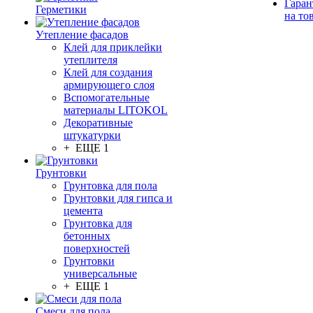
Гаран
Герметики
на то
Утепление фасадов
Клей для приклейки
утеплителя
Клей для создания
армирующего слоя
Вспомогательные
материалы LITOKOL
Декоративные
штукатурки
+ ЕЩЕ 1
Грунтовки
Грунтовка для пола
Грунтовки для гипса и
цемента
Грунтовка для
бетонных
поверхностей
Грунтовки
универсальные
+ ЕЩЕ 1
Смеси для пола