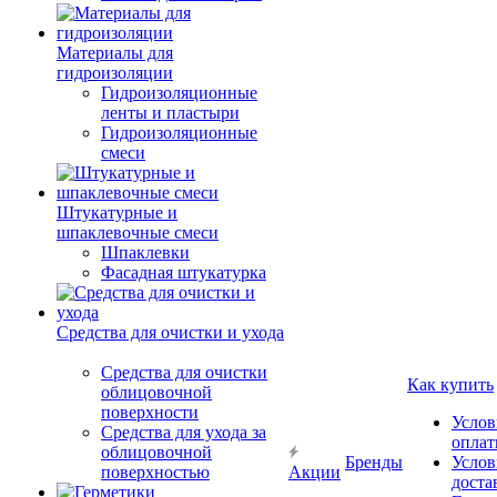
Материалы для
гидроизоляции
Гидроизоляционные
ленты и пластыри
Гидроизоляционные
смеси
Штукатурные и
шпаклевочные смеси
Шпаклевки
Фасадная штукатурка
Средства для очистки и ухода
Средства для очистки
Как купить
облицовочной
поверхности
Услов
Средства для ухода за
опла
облицовочной
Бренды
Услов
поверхностью
Акции
доста