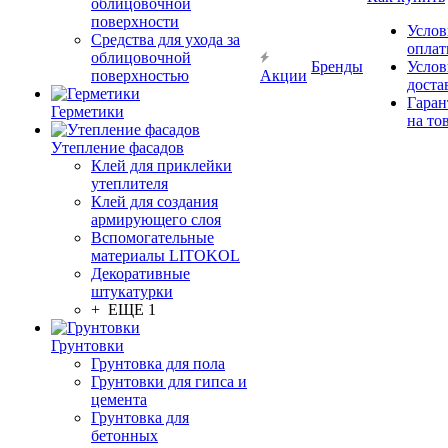
облицовочной
поверхности
Услов
Средства для ухода за
опла
облицовочной
Бренды
Услов
поверхностью
Акции
доста
Гаран
Герметики
на то
Утепление фасадов
Клей для приклейки
утеплителя
Клей для создания
армирующего слоя
Вспомогательные
материалы LITOKOL
Декоративные
штукатурки
+ ЕЩЕ 1
Грунтовки
Грунтовка для пола
Грунтовки для гипса и
цемента
Грунтовка для
бетонных