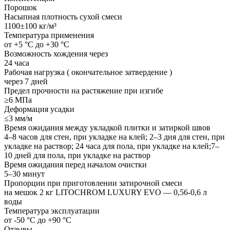
Порошок
Насыпная плотность сухой смеси
1100±100 кг/м³
Температура применения
от +5 °C до +30 °C
Возможность хождения через
24 часа
Рабочая нагрузка ( окончательное затвердение )
через 7 дней
Предел прочности на растяжение при изгибе
≥6 МПа
Деформация усадки
≤3 мм/м
Время ожидания между укладкой плитки и затиркой швов
4–8 часов для стен, при укладке на клей; 2–3 дня для стен, при
укладке на раствор; 24 часа для пола, при укладке на клей;7–
10 дней для пола, при укладке на раствор
Время ожидания перед началом очистки
5–30 минут
Пропорции при приготовлении затирочной смеси
на мешок 2 кг LITOCHROM LUXURY EVO — 0,56-0,6 л
воды
Температура эксплуатации
от -50 °C до +90 °C
Отзывы