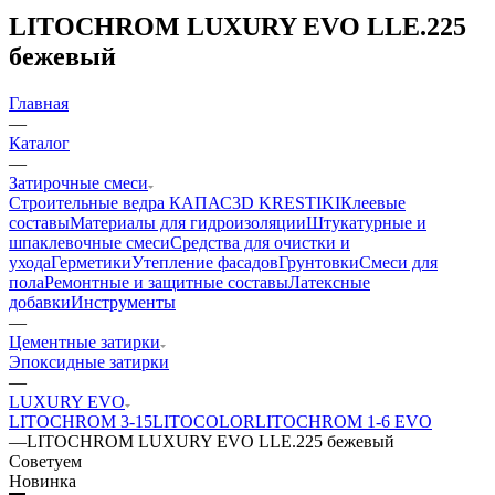
LITOCHROM LUXURY EVO LLE.225
бежевый
Главная
—
Каталог
—
Затирочные смеси
Строительные ведра КАПАС
3D KRESTIKI
Клеевые
составы
Материалы для гидроизоляции
Штукатурные и
шпаклевочные смеси
Средства для очистки и
ухода
Герметики
Утепление фасадов
Грунтовки
Смеси для
пола
Ремонтные и защитные составы
Латексные
добавки
Инструменты
—
Цементные затирки
Эпоксидные затирки
—
LUXURY EVO
LITOCHROM 3-15
LITOCOLOR
LITOCHROM 1-6 EVO
—
LITOCHROM LUXURY EVO LLE.225 бежевый
Советуем
Новинка