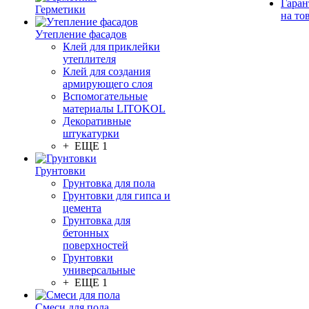
Гаран
Герметики
на то
Утепление фасадов
Клей для приклейки
утеплителя
Клей для создания
армирующего слоя
Вспомогательные
материалы LITOKOL
Декоративные
штукатурки
+ ЕЩЕ 1
Грунтовки
Грунтовка для пола
Грунтовки для гипса и
цемента
Грунтовка для
бетонных
поверхностей
Грунтовки
универсальные
+ ЕЩЕ 1
Смеси для пола