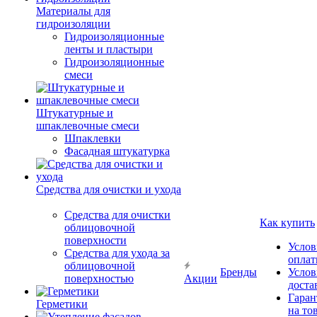
Материалы для
гидроизоляции
Гидроизоляционные
ленты и пластыри
Гидроизоляционные
смеси
Штукатурные и
шпаклевочные смеси
Шпаклевки
Фасадная штукатурка
Средства для очистки и ухода
Средства для очистки
Как купить
облицовочной
поверхности
Услов
Средства для ухода за
опла
облицовочной
Бренды
Услов
поверхностью
Акции
доста
Гаран
Герметики
на то