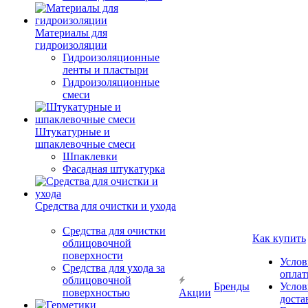
Материалы для
гидроизоляции
Гидроизоляционные
ленты и пластыри
Гидроизоляционные
смеси
Штукатурные и
шпаклевочные смеси
Шпаклевки
Фасадная штукатурка
Средства для очистки и ухода
Средства для очистки
Как купить
облицовочной
поверхности
Услов
Средства для ухода за
опла
облицовочной
Бренды
Услов
поверхностью
Акции
доста