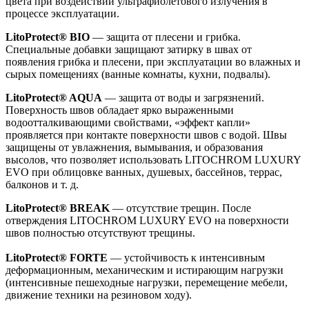
цвета при воздействии ультрафиолетового излучения в
процессе эксплуатации.
LitoProtect® BIO
— защита от плесени и грибка.
Специальные добавки защищают затирку в швах от
появления грибка и плесени, при эксплуатации во влажных и
сырых помещениях (ванные комнаты, кухни, подвалы).
LitoProtect® AQUA
— защита от воды и загрязнений.
Поверхность швов обладает ярко выраженными
водоотталкивающими свойствами, «эффект капли»
проявляется при контакте поверхности швов с водой. Швы
защищены от увлажнения, вымывания, и образования
высолов, что позволяет использовать LITOCHROM LUXURY
EVO при облицовке ванных, душевых, бассейнов, террас,
балконов и т. д.
LitoProtect® BREAK
— отсутствие трещин. После
отверждения LITOCHROM LUXURY EVO на поверхности
швов полностью отсутствуют трещины.
LitoProtect® FORTE
— устойчивость к интенсивным
деформационным, механическим и истирающим нагрузки
(интенсивные пешеходные нагрузки, перемещение мебели,
движение техники на резиновом ходу).