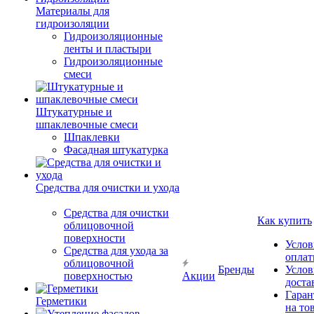
Материалы для
гидроизоляции
Гидроизоляционные
ленты и пластыри
Гидроизоляционные
смеси
Штукатурные и
шпаклевочные смеси
Шпаклевки
Фасадная штукатурка
Средства для очистки и ухода
Средства для очистки
Как купить
облицовочной
поверхности
Услов
Средства для ухода за
опла
облицовочной
Бренды
Услов
поверхностью
Акции
доста
Гаран
Герметики
на то