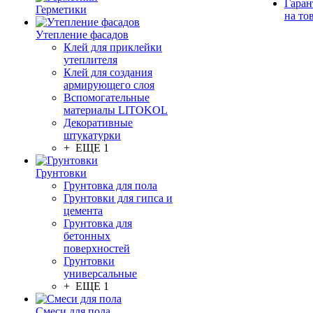
Гаран
Герметики
на то
Утепление фасадов
Клей для приклейки
утеплителя
Клей для создания
армирующего слоя
Вспомогательные
материалы LITOKOL
Декоративные
штукатурки
+ ЕЩЕ 1
Грунтовки
Грунтовка для пола
Грунтовки для гипса и
цемента
Грунтовка для
бетонных
поверхностей
Грунтовки
универсальные
+ ЕЩЕ 1
Смеси для пола