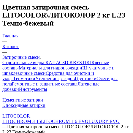
Цветная затирочная смесь
LITOCOLOR\ЛИТОКОЛОР 2 кг L.23
Темно-бежевый
Главная
—
Каталог
—
Затирочные смеси
Строительные ведра КАПАС
3D KRESTIKI
Клеевые
составы
Материалы для гидроизоляции
Штукатурные и
шпаклевочные смеси
Средства для очистки и
ухода
Герметики
Утепление фасадов
Грунтовки
Смеси для
пола
Ремонтные и защитные составы
Латексные
добавки
Инструменты
—
Цементные затирки
Эпоксидные затирки
—
LITOCOLOR
LITOCHROM 3-15
LITOCHROM 1-6 EVO
LUXURY EVO
—
Цветная затирочная смесь LITOCOLOR\ЛИТОКОЛОР 2 кг
L.23 Темно-бежевый