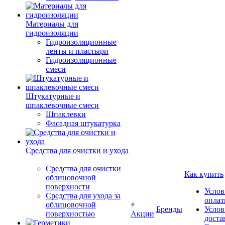
Материалы для
гидроизоляции
Гидроизоляционные
ленты и пластыри
Гидроизоляционные
смеси
Штукатурные и
шпаклевочные смеси
Шпаклевки
Фасадная штукатурка
Средства для очистки и ухода
Средства для очистки
Как купить
облицовочной
поверхности
Услов
Средства для ухода за
опла
облицовочной
Бренды
Услов
поверхностью
Акции
доста