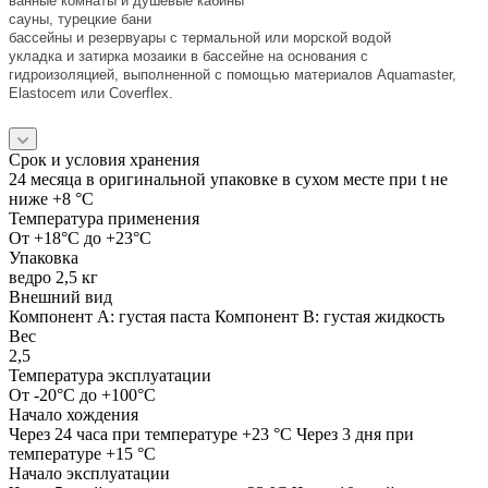
ванные комнаты и душевые кабины
сауны, турецкие бани
бассейны и резервуары с термальной или морской водой
укладка и затирка мозаики в бассейне на основания с
гидроизоляцией, выполненной с помощью материалов Aquamaster,
Elastocem или Coverflex.
Срок и условия хранения
24 месяца в оригинальной упаковке в сухом месте при t не
ниже +8 °C
Температура применения
От +18°C до +23°C
Упаковка
ведро 2,5 кг
Внешний вид
Компонент А: густая паста Компонент В: густая жидкость
Вес
2,5
Температура эксплуатации
От -20°C до +100°C
Начало хождения
Через 24 часа при температуре +23 °C Через 3 дня при
температуре +15 °C
Начало эксплуатации