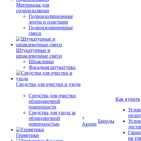
Материалы для
гидроизоляции
Гидроизоляционные
ленты и пластыри
Гидроизоляционные
смеси
Штукатурные и
шпаклевочные смеси
Шпаклевки
Фасадная штукатурка
Средства для очистки и ухода
Средства для очистки
Как купить
облицовочной
поверхности
Услов
Средства для ухода за
опла
облицовочной
Бренды
Услов
поверхностью
Акции
доста
Гаран
Герметики
на то