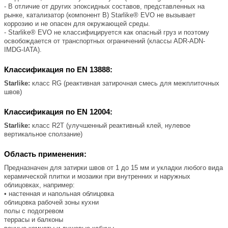
- В отличие от других эпоксидных составов, представленных на
рынке, катализатор (компонент B) Starlike® EVO не вызывает
коррозию и не опасен для окружающей среды.
- Starlike® EVO не классифицируется как опасный груз и поэтому
освобождается от транспортных ограничений (классы ADR-ADN-
IMDG-IATA).
Классификация по EN 13888:
Starlike:
класс RG (реактивная затирочная смесь для межплиточных
швов)
Классификация по EN 12004:
Starlike:
класс R2T (улучшенный реактивный клей, нулевое
вертикальное сползание)
Область применения:
Предназначен для затирки швов от 1 до 15 мм и укладки любого вида
керамической плитки и мозаики при внутренних и наружных
облицовках, например:
• настенная и напольная облицовка
облицовка рабочей зоны кухни
полы с подогревом
террасы и балконы