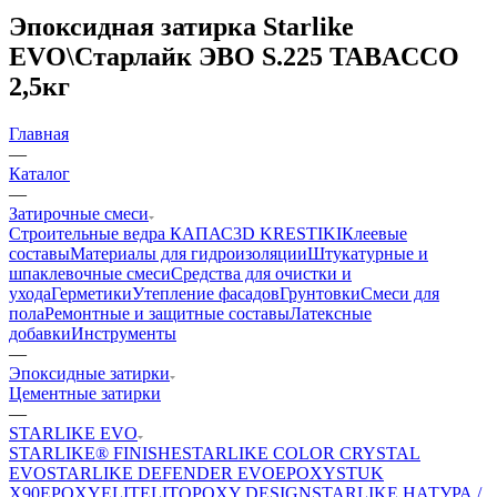
Эпоксидная затирка Starlike
EVO\Старлайк ЭВО S.225 TABACCO
2,5кг
Главная
—
Каталог
—
Затирочные смеси
Строительные ведра КАПАС
3D KRESTIKI
Клеевые
составы
Материалы для гидроизоляции
Штукатурные и
шпаклевочные смеси
Средства для очистки и
ухода
Герметики
Утепление фасадов
Грунтовки
Смеси для
пола
Ремонтные и защитные составы
Латексные
добавки
Инструменты
—
Эпоксидные затирки
Цементные затирки
—
STARLIKE EVO
STARLIKE® FINISHE
STARLIKE COLOR CRYSTAL
EVO
STARLIKE DEFENDER EVO
EPOXYSTUK
X90
EPOXYELITE
LITOPOXY DESIGN
STARLIKE НАТУРА /