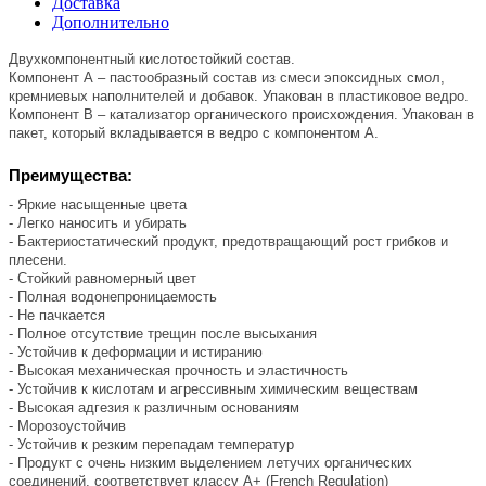
Доставка
Дополнительно
Двухкомпонентный кислотостойкий состав.
Компонент А – пастообразный состав из смеси эпоксидных смол,
кремниевых наполнителей и добавок. Упакован в пластиковое ведро.
Компонент В – катализатор органического происхождения. Упакован в
пакет, который вкладывается в ведро с компонентом А.
Преимущества:
- Яркие насыщенные цвета
- Легко наносить и убирать
- Бактериостатический продукт, предотвращающий рост грибков и
плесени.
- Стойкий равномерный цвет
- Полная водонепроницаемость
- Не пачкается
- Полное отсутствие трещин после высыхания
- Устойчив к деформации и истиранию
- Высокая механическая прочность и эластичность
- Устойчив к кислотам и агрессивным химическим веществам
- Высокая адгезия к различным основаниям
- Морозоустойчив
- Устойчив к резким перепадам температур
- Продукт с очень низким выделением летучих органических
соединений, соответствует классу А+ (French Regulation)