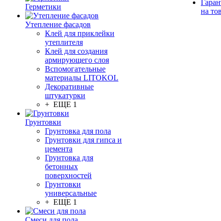
Гаран
Герметики
на то
Утепление фасадов
Клей для приклейки
утеплителя
Клей для создания
армирующего слоя
Вспомогательные
материалы LITOKOL
Декоративные
штукатурки
+ ЕЩЕ 1
Грунтовки
Грунтовка для пола
Грунтовки для гипса и
цемента
Грунтовка для
бетонных
поверхностей
Грунтовки
универсальные
+ ЕЩЕ 1
Смеси для пола