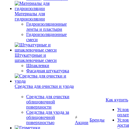
Материалы для
гидроизоляции
Гидроизоляционные
ленты и пластыри
Гидроизоляционные
смеси
Штукатурные и
шпаклевочные смеси
Шпаклевки
Фасадная штукатурка
Средства для очистки и ухода
Средства для очистки
Как купить
облицовочной
поверхности
Услов
Средства для ухода за
опла
облицовочной
Бренды
Услов
поверхностью
Акции
доста