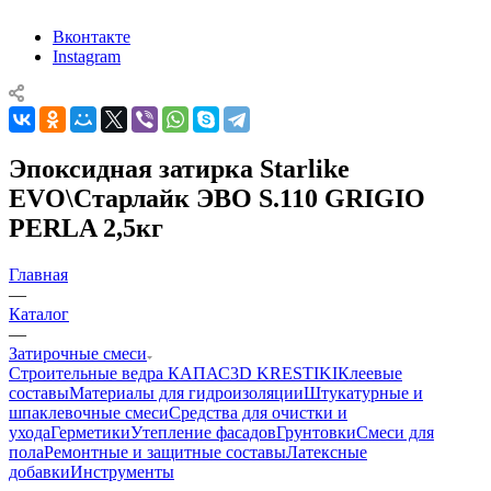
Вконтакте
Instagram
Эпоксидная затирка Starlike
EVO\Старлайк ЭВО S.110 GRIGIO
PERLA 2,5кг
Главная
—
Каталог
—
Затирочные смеси
Строительные ведра КАПАС
3D KRESTIKI
Клеевые
составы
Материалы для гидроизоляции
Штукатурные и
шпаклевочные смеси
Средства для очистки и
ухода
Герметики
Утепление фасадов
Грунтовки
Смеси для
пола
Ремонтные и защитные составы
Латексные
добавки
Инструменты