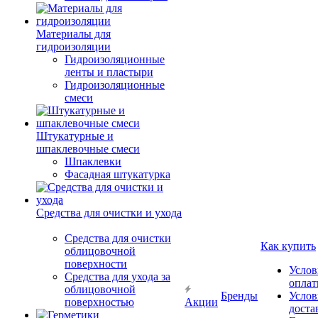
Материалы для
гидроизоляции
Гидроизоляционные
ленты и пластыри
Гидроизоляционные
смеси
Штукатурные и
шпаклевочные смеси
Шпаклевки
Фасадная штукатурка
Средства для очистки и ухода
Средства для очистки
Как купить
облицовочной
поверхности
Услов
Средства для ухода за
опла
облицовочной
Бренды
Услов
поверхностью
Акции
доста