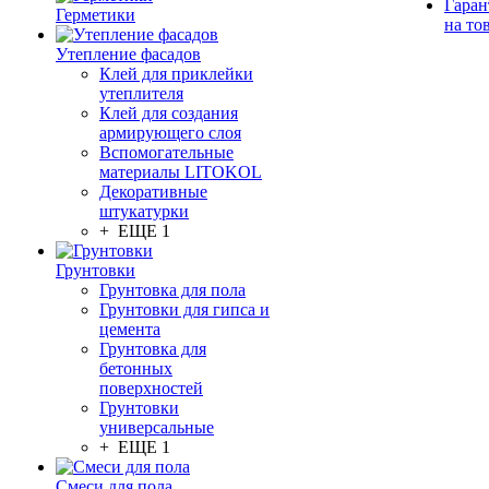
Гаран
Герметики
на то
Утепление фасадов
Клей для приклейки
утеплителя
Клей для создания
армирующего слоя
Вспомогательные
материалы LITOKOL
Декоративные
штукатурки
+ ЕЩЕ 1
Грунтовки
Грунтовка для пола
Грунтовки для гипса и
цемента
Грунтовка для
бетонных
поверхностей
Грунтовки
универсальные
+ ЕЩЕ 1
Смеси для пола