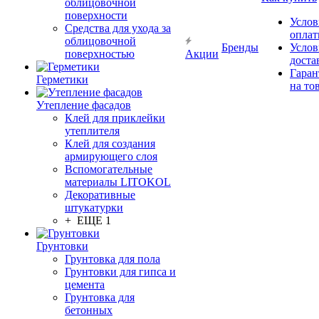
облицовочной
поверхности
Услов
Средства для ухода за
опла
облицовочной
Бренды
Услов
поверхностью
Акции
доста
Гаран
Герметики
на то
Утепление фасадов
Клей для приклейки
утеплителя
Клей для создания
армирующего слоя
Вспомогательные
материалы LITOKOL
Декоративные
штукатурки
+ ЕЩЕ 1
Грунтовки
Грунтовка для пола
Грунтовки для гипса и
цемента
Грунтовка для
бетонных