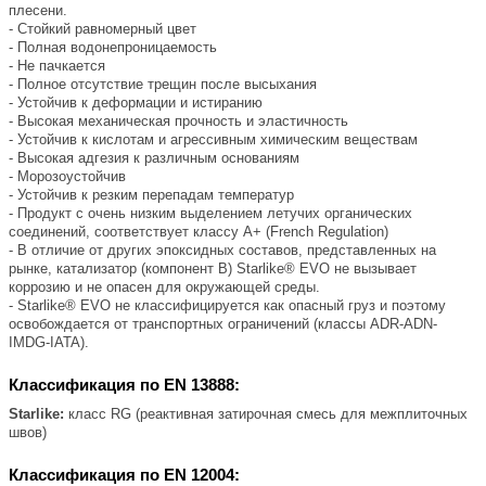
плесени.
- Стойкий равномерный цвет
- Полная водонепроницаемость
- Не пачкается
- Полное отсутствие трещин после высыхания
- Устойчив к деформации и истиранию
- Высокая механическая прочность и эластичность
- Устойчив к кислотам и агрессивным химическим веществам
- Высокая адгезия к различным основаниям
- Морозоустойчив
- Устойчив к резким перепадам температур
- Продукт с очень низким выделением летучих органических
соединений, соответствует классу А+ (French Regulation)
- В отличие от других эпоксидных составов, представленных на
рынке, катализатор (компонент B) Starlike® EVO не вызывает
коррозию и не опасен для окружающей среды.
- Starlike® EVO не классифицируется как опасный груз и поэтому
освобождается от транспортных ограничений (классы ADR-ADN-
IMDG-IATA).
Классификация по EN 13888:
Starlike:
класс RG (реактивная затирочная смесь для межплиточных
швов)
Классификация по EN 12004: