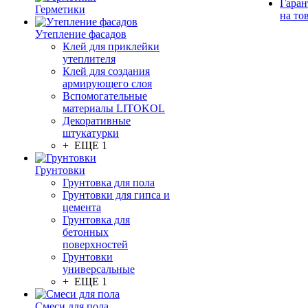
Гаран
Герметики
на то
Утепление фасадов
Клей для приклейки
утеплителя
Клей для создания
армирующего слоя
Вспомогательные
материалы LITOKOL
Декоративные
штукатурки
+ ЕЩЕ 1
Грунтовки
Грунтовка для пола
Грунтовки для гипса и
цемента
Грунтовка для
бетонных
поверхностей
Грунтовки
универсальные
+ ЕЩЕ 1
Смеси для пола