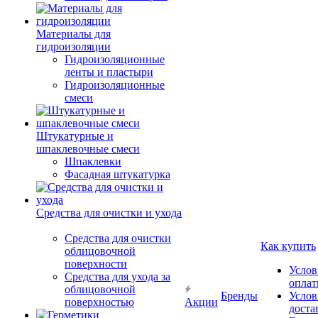
Материалы для
гидроизоляции
Гидроизоляционные
ленты и пластыри
Гидроизоляционные
смеси
Штукатурные и
шпаклевочные смеси
Шпаклевки
Фасадная штукатурка
Средства для очистки и ухода
Средства для очистки
Как купить
облицовочной
поверхности
Услов
Средства для ухода за
опла
облицовочной
Бренды
Услов
поверхностью
Акции
доста