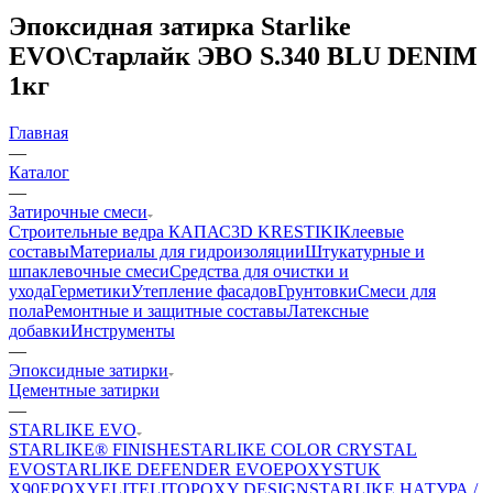
Эпоксидная затирка Starlike
EVO\Старлайк ЭВО S.340 BLU DENIM
1кг
Главная
—
Каталог
—
Затирочные смеси
Строительные ведра КАПАС
3D KRESTIKI
Клеевые
составы
Материалы для гидроизоляции
Штукатурные и
шпаклевочные смеси
Средства для очистки и
ухода
Герметики
Утепление фасадов
Грунтовки
Смеси для
пола
Ремонтные и защитные составы
Латексные
добавки
Инструменты
—
Эпоксидные затирки
Цементные затирки
—
STARLIKE EVO
STARLIKE® FINISHE
STARLIKE COLOR CRYSTAL
EVO
STARLIKE DEFENDER EVO
EPOXYSTUK
X90
EPOXYELITE
LITOPOXY DESIGN
STARLIKE НАТУРА /