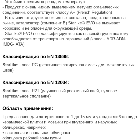
- Устойчив к резким перепадам температур
- Продукт с очень низким выделением летучих органических
соединений, соответствует классу А+ (French Regulation)
- В отличие от других эпоксидных составов, представленных на
рынке, катализатор (компонент B) Starlike® EVO не вызывает
коррозию и не опасен для окружающей среды.
- Starlike® EVO не классифицируется как опасный груз и поэтому
освобождается от транспортных ограничений (классы ADR-ADN-
IMDG-IATA).
Классификация по EN 13888:
Starlike:
класс RG (реактивная затирочная смесь для межплиточных
швов)
Классификация по EN 12004:
Starlike:
класс R2T (улучшенный реактивный клей, нулевое
вертикальное сползание)
Область применения:
Предназначен для затирки швов от 1 до 15 мм и укладки любого вида
керамической плитки и мозаики при внутренних и наружных
облицовках, например:
• настенная и напольная облицовка
облицовка рабочей зоны кухни