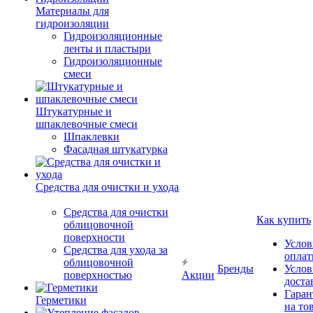
Материалы для
гидроизоляции
Гидроизоляционные
ленты и пластыри
Гидроизоляционные
смеси
Штукатурные и
шпаклевочные смеси
Шпаклевки
Фасадная штукатурка
Средства для очистки и ухода
Средства для очистки
Как купить
облицовочной
поверхности
Услов
Средства для ухода за
опла
облицовочной
Бренды
Услов
поверхностью
Акции
доста
Гаран
Герметики
на то