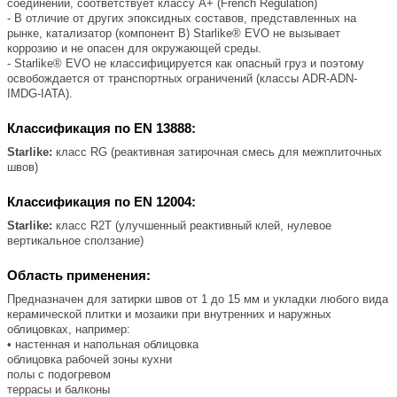
соединений, соответствует классу А+ (French Regulation)
- В отличие от других эпоксидных составов, представленных на
рынке, катализатор (компонент B) Starlike® EVO не вызывает
коррозию и не опасен для окружающей среды.
- Starlike® EVO не классифицируется как опасный груз и поэтому
освобождается от транспортных ограничений (классы ADR-ADN-
IMDG-IATA).
Классификация по EN 13888:
Starlike:
класс RG (реактивная затирочная смесь для межплиточных
швов)
Классификация по EN 12004:
Starlike:
класс R2T (улучшенный реактивный клей, нулевое
вертикальное сползание)
Область применения:
Предназначен для затирки швов от 1 до 15 мм и укладки любого вида
керамической плитки и мозаики при внутренних и наружных
облицовках, например:
• настенная и напольная облицовка
облицовка рабочей зоны кухни
полы с подогревом
террасы и балконы