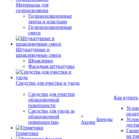
Материалы для
гидроизоляции
Гидроизоляционные
ленты и пластыри
Гидроизоляционные
смеси
Штукатурные и
шпаклевочные смеси
Шпаклевки
Фасадная штукатурка
Средства для очистки и ухода
Средства для очистки
Как купить
облицовочной
поверхности
Услов
Средства для ухода за
опла
облицовочной
Бренды
Услов
поверхностью
Акции
доста
Гаран
Герметики
на то