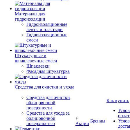
Материалы для
гидроизоляции
Гидроизоляционные
ленты и пластыри
Гидроизоляционные
смеси
Штукатурные и
шпаклевочные смеси
Шпаклевки
Фасадная штукатурка
Средства для очистки и ухода
Средства для очистки
Как купить
облицовочной
поверхности
Услов
Средства для ухода за
опла
облицовочной
Бренды
Услов
поверхностью
Акции
доста