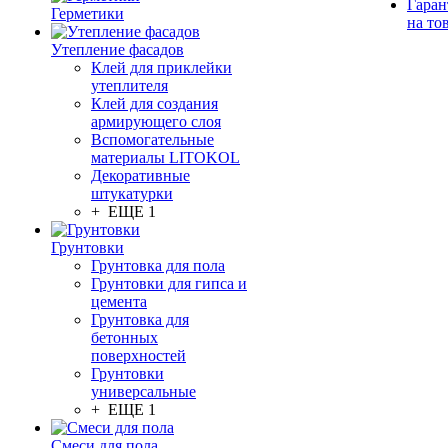
Гаран
Герметики
на то
Утепление фасадов
Клей для приклейки
утеплителя
Клей для создания
армирующего слоя
Вспомогательные
материалы LITOKOL
Декоративные
штукатурки
+ ЕЩЕ 1
Грунтовки
Грунтовка для пола
Грунтовки для гипса и
цемента
Грунтовка для
бетонных
поверхностей
Грунтовки
универсальные
+ ЕЩЕ 1
Смеси для пола