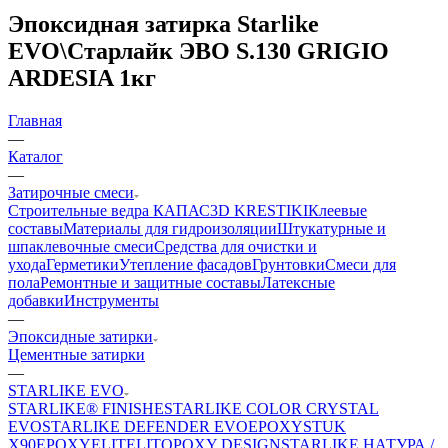
Эпоксидная затирка Starlike
EVO\Старлайк ЭВО S.130 GRIGIO
ARDESIA 1кг
Главная
—
Каталог
—
Затирочные смеси
Строительные ведра КАПАС
3D KRESTIKI
Клеевые
составы
Материалы для гидроизоляции
Штукатурные и
шпаклевочные смеси
Средства для очистки и
ухода
Герметики
Утепление фасадов
Грунтовки
Смеси для
пола
Ремонтные и защитные составы
Латексные
добавки
Инструменты
—
Эпоксидные затирки
Цементные затирки
—
STARLIKE EVO
STARLIKE® FINISHE
STARLIKE COLOR CRYSTAL
EVO
STARLIKE DEFENDER EVO
EPOXYSTUK
X90
EPOXYELITE
LITOPOXY DESIGN
STARLIKE НАТУРА /