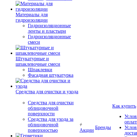
Материалы для
гидроизоляции
Гидроизоляционные
ленты и пластыри
Гидроизоляционные
смеси
Штукатурные и
шпаклевочные смеси
Шпаклевки
Фасадная штукатурка
Средства для очистки и ухода
Средства для очистки
Как купить
облицовочной
поверхности
Услов
Средства для ухода за
опла
облицовочной
Бренды
Услов
поверхностью
Акции
доста