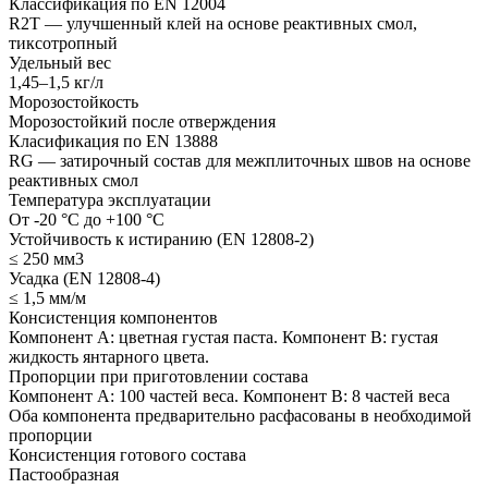
Классификация по EN 12004
R2T — улучшенный клей на основе реактивных смол,
тиксотропный
Удельный вес
1,45–1,5 кг/л
Морозостойкость
Морозостойкий после отверждения
Класификация по EN 13888
RG — затирочный состав для межплиточных швов на основе
реактивных смол
Температура эксплуатации
От -20 °С до +100 °С
Устойчивость к истиранию (EN 12808-2)
≤ 250 мм3
Усадка (EN 12808-4)
≤ 1,5 мм/м
Консистенция компонентов
Компонент А: цветная густая паста. Компонент В: густая
жидкость янтарного цвета.
Пропорции при приготовлении состава
Компонент А: 100 частей веса. Компонент В: 8 частей веса
Оба компонента предварительно расфасованы в необходимой
пропорции
Консистенция готового состава
Пастообразная