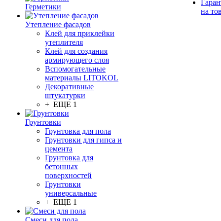
Гаран
Герметики
на то
Утепление фасадов
Клей для приклейки
утеплителя
Клей для создания
армирующего слоя
Вспомогательные
материалы LITOKOL
Декоративные
штукатурки
+ ЕЩЕ 1
Грунтовки
Грунтовка для пола
Грунтовки для гипса и
цемента
Грунтовка для
бетонных
поверхностей
Грунтовки
универсальные
+ ЕЩЕ 1
Смеси для пола