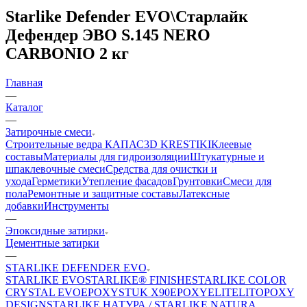
Starlike Defender EVO\Старлайк
Дефендер ЭВО S.145 NERO
CARBONIO 2 кг
Главная
—
Каталог
—
Затирочные смеси
Строительные ведра КАПАС
3D KRESTIKI
Клеевые
составы
Материалы для гидроизоляции
Штукатурные и
шпаклевочные смеси
Средства для очистки и
ухода
Герметики
Утепление фасадов
Грунтовки
Смеси для
пола
Ремонтные и защитные составы
Латексные
добавки
Инструменты
—
Эпоксидные затирки
Цементные затирки
—
STARLIKE DEFENDER EVO
STARLIKE EVO
STARLIKE® FINISHE
STARLIKE COLOR
CRYSTAL EVO
EPOXYSTUK X90
EPOXYELITE
LITOPOXY
DESIGN
STARLIKE НАТУРА / STARLIKE NATURA