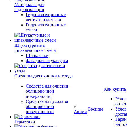
Материалы для
гидроизоляции
Гидроизоляционные
ленты и пластыри
Гидроизоляционные
смеси
Штукатурные и
шпаклевочные смеси
Шпаклевки
Фасадная штукатурка
Средства для очистки и ухода
Средства для очистки
Как купить
облицовочной
поверхности
Услов
Средства для ухода за
опла
облицовочной
Бренды
Услов
поверхностью
Акции
доста
Гаран
Герметики
на то