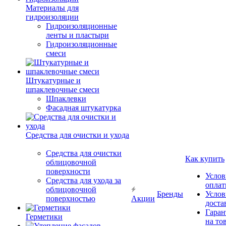
Материалы для
гидроизоляции
Гидроизоляционные
ленты и пластыри
Гидроизоляционные
смеси
Штукатурные и
шпаклевочные смеси
Шпаклевки
Фасадная штукатурка
Средства для очистки и ухода
Средства для очистки
Как купить
облицовочной
поверхности
Услов
Средства для ухода за
опла
облицовочной
Бренды
Услов
поверхностью
Акции
доста
Гаран
Герметики
на то