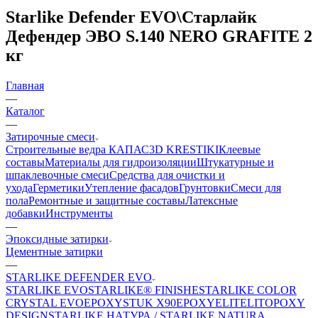
Starlike Defender EVO\Старлайк
Дефендер ЭВО S.140 NERO GRAFITE 2
кг
Главная
—
Каталог
—
Затирочные смеси
Строительные ведра КАПАС
3D KRESTIKI
Клеевые
составы
Материалы для гидроизоляции
Штукатурные и
шпаклевочные смеси
Средства для очистки и
ухода
Герметики
Утепление фасадов
Грунтовки
Смеси для
пола
Ремонтные и защитные составы
Латексные
добавки
Инструменты
—
Эпоксидные затирки
Цементные затирки
—
STARLIKE DEFENDER EVO
STARLIKE EVO
STARLIKE® FINISHE
STARLIKE COLOR
CRYSTAL EVO
EPOXYSTUK X90
EPOXYELITE
LITOPOXY
DESIGN
STARLIKE НАТУРА / STARLIKE NATURA