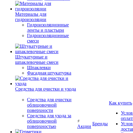
Материалы для
гидроизоляции
Гидроизоляционные
ленты и пластыри
Гидроизоляционные
смеси
Штукатурные и
шпаклевочные смеси
Шпаклевки
Фасадная штукатурка
Средства для очистки и ухода
Средства для очистки
Как купить
облицовочной
поверхности
Услов
Средства для ухода за
опла
облицовочной
Бренды
Услов
поверхностью
Акции
доста