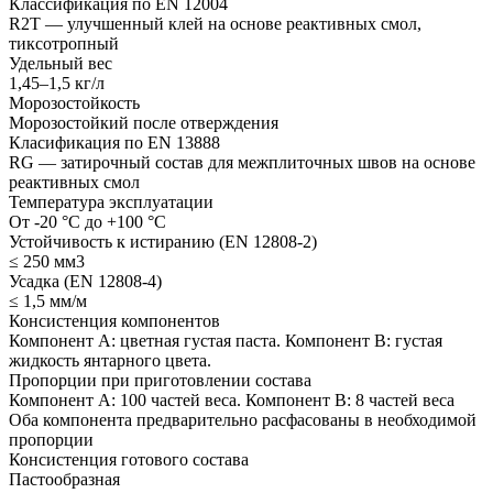
Классификация по EN 12004
R2T — улучшенный клей на основе реактивных смол,
тиксотропный
Удельный вес
1,45–1,5 кг/л
Морозостойкость
Морозостойкий после отверждения
Класификация по EN 13888
RG — затирочный состав для межплиточных швов на основе
реактивных смол
Температура эксплуатации
От -20 °С до +100 °С
Устойчивость к истиранию (EN 12808-2)
≤ 250 мм3
Усадка (EN 12808-4)
≤ 1,5 мм/м
Консистенция компонентов
Компонент А: цветная густая паста. Компонент В: густая
жидкость янтарного цвета.
Пропорции при приготовлении состава
Компонент А: 100 частей веса. Компонент В: 8 частей веса
Оба компонента предварительно расфасованы в необходимой
пропорции
Консистенция готового состава
Пастообразная