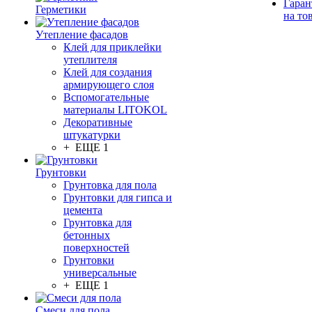
Гаран
Герметики
на то
Утепление фасадов
Клей для приклейки
утеплителя
Клей для создания
армирующего слоя
Вспомогательные
материалы LITOKOL
Декоративные
штукатурки
+ ЕЩЕ 1
Грунтовки
Грунтовка для пола
Грунтовки для гипса и
цемента
Грунтовка для
бетонных
поверхностей
Грунтовки
универсальные
+ ЕЩЕ 1
Смеси для пола