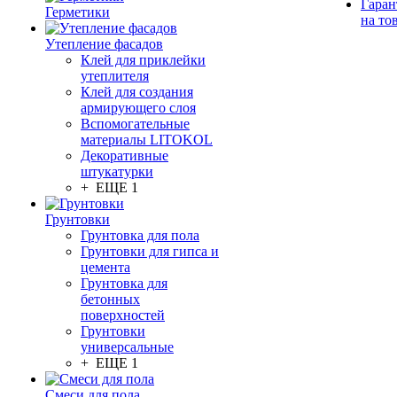
Гаран
Герметики
на то
Утепление фасадов
Клей для приклейки
утеплителя
Клей для создания
армирующего слоя
Вспомогательные
материалы LITOKOL
Декоративные
штукатурки
+ ЕЩЕ 1
Грунтовки
Грунтовка для пола
Грунтовки для гипса и
цемента
Грунтовка для
бетонных
поверхностей
Грунтовки
универсальные
+ ЕЩЕ 1
Смеси для пола