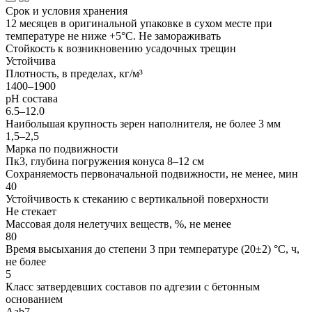
Срок и условия хранения
12 месяцев в оригинальной упаковке в сухом месте при
температуре не ниже +5°С. Не замораживать
Стойкость к возникновению усадочных трещин
Устойчива
Плотность, в пределах, кг/м³
1400–1900
рН состава
6.5–12.0
Наибольшая крупность зерен наполнителя, не более 3 мм
1,5–2,5
Марка по подвижности
Пк3, глубина погружения конуса 8–12 см
Сохраняемость первоначальной подвижности, не менее, мин
40
Устойчивость к стеканию с вертикальной поверхности
Не стекает
Массовая доля нелетучих веществ, %, не менее
80
Время высыхания до степени 3 при температуре (20±2) °С, ч,
не более
5
Класс затвердевших составов по адгезии с бетонным
основанием
Aab7