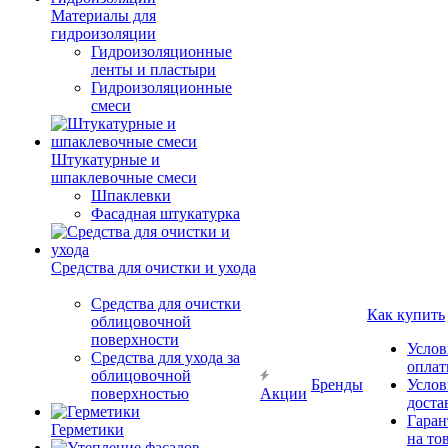
Материалы для
гидроизоляции
Гидроизоляционные
ленты и пластыри
Гидроизоляционные
смеси
Штукатурные и
шпаклевочные смеси
Шпаклевки
Фасадная штукатурка
Средства для очистки и ухода
Средства для очистки
Как купить
облицовочной
поверхности
Услов
Средства для ухода за
опла
облицовочной
Бренды
Услов
поверхностью
Акции
доста
Гаран
Герметики
на то