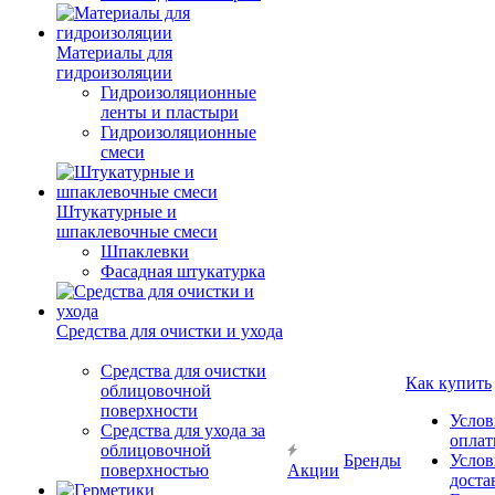
Материалы для
гидроизоляции
Гидроизоляционные
ленты и пластыри
Гидроизоляционные
смеси
Штукатурные и
шпаклевочные смеси
Шпаклевки
Фасадная штукатурка
Средства для очистки и ухода
Средства для очистки
Как купить
облицовочной
поверхности
Услов
Средства для ухода за
опла
облицовочной
Бренды
Услов
поверхностью
Акции
доста