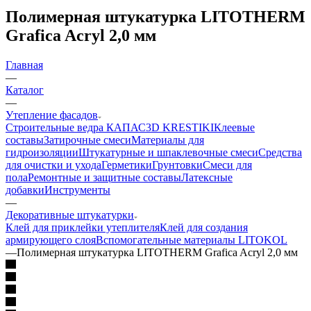
Полимерная штукатурка LITOTHERM
Grafica Acryl 2,0 мм
Главная
—
Каталог
—
Утепление фасадов
Строительные ведра КАПАС
3D KRESTIKI
Клеевые
составы
Затирочные смеси
Материалы для
гидроизоляции
Штукатурные и шпаклевочные смеси
Средства
для очистки и ухода
Герметики
Грунтовки
Смеси для
пола
Ремонтные и защитные составы
Латексные
добавки
Инструменты
—
Декоративные штукатурки
Клей для приклейки утеплителя
Клей для создания
армирующего слоя
Вспомогательные материалы LITOKOL
—
Полимерная штукатурка LITOTHERM Grafica Acryl 2,0 мм