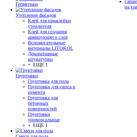
Гаран
Герметики
на то
Утепление фасадов
Клей для приклейки
утеплителя
Клей для создания
армирующего слоя
Вспомогательные
материалы LITOKOL
Декоративные
штукатурки
+ ЕЩЕ 1
Грунтовки
Грунтовка для пола
Грунтовки для гипса и
цемента
Грунтовка для
бетонных
поверхностей
Грунтовки
универсальные
+ ЕЩЕ 1
Смеси для пола