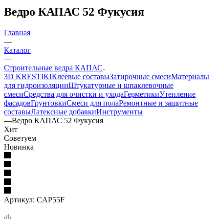
Ведро КАПАС 52 Фукусия
Главная
—
Каталог
—
Строительные ведра КАПАС
3D KRESTIKI
Клеевые составы
Затирочные смеси
Материалы
для гидроизоляции
Штукатурные и шпаклевочные
смеси
Средства для очистки и ухода
Герметики
Утепление
фасадов
Грунтовки
Смеси для пола
Ремонтные и защитные
составы
Латексные добавки
Инструменты
—
Ведро КАПАС 52 Фукусия
Хит
Советуем
Новинка
Артикул:
CAP55F