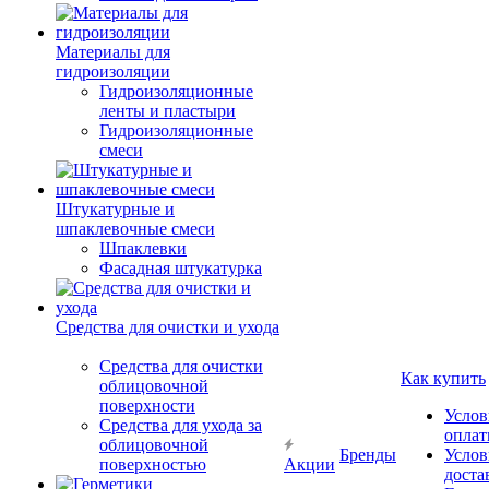
Материалы для
гидроизоляции
Гидроизоляционные
ленты и пластыри
Гидроизоляционные
смеси
Штукатурные и
шпаклевочные смеси
Шпаклевки
Фасадная штукатурка
Средства для очистки и ухода
Средства для очистки
Как купить
облицовочной
поверхности
Услов
Средства для ухода за
опла
облицовочной
Бренды
Услов
поверхностью
Акции
доста