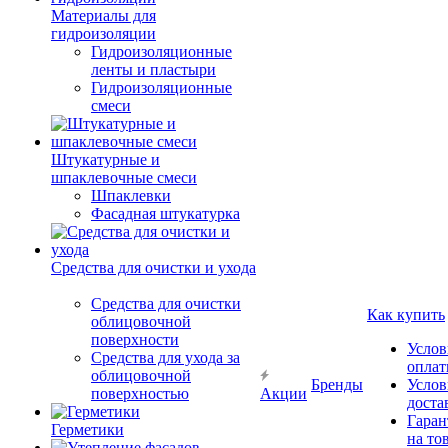
Материалы для
гидроизоляции
Гидроизоляционные
ленты и пластыри
Гидроизоляционные
смеси
Штукатурные и
шпаклевочные смеси
Шпаклевки
Фасадная штукатурка
Средства для очистки и ухода
Средства для очистки
Как купить
облицовочной
поверхности
Услов
Средства для ухода за
опла
облицовочной
Бренды
Услов
поверхностью
Акции
доста
Гаран
Герметики
на то