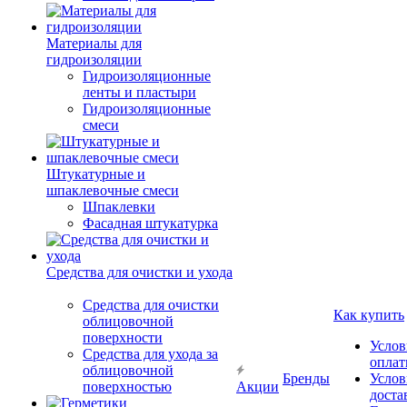
Материалы для
гидроизоляции
Гидроизоляционные
ленты и пластыри
Гидроизоляционные
смеси
Штукатурные и
шпаклевочные смеси
Шпаклевки
Фасадная штукатурка
Средства для очистки и ухода
Средства для очистки
Как купить
облицовочной
поверхности
Услов
Средства для ухода за
опла
облицовочной
Бренды
Услов
поверхностью
Акции
доста