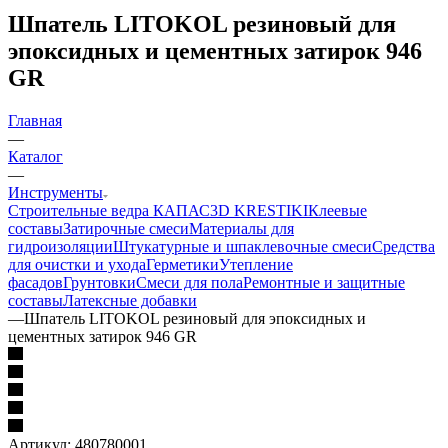
Шпатель LITOKOL резиновый для
эпоксидных и цементных затирок 946
GR
Главная
—
Каталог
—
Инструменты
Строительные ведра КАПАС
3D KRESTIKI
Клеевые
составы
Затирочные смеси
Материалы для
гидроизоляции
Штукатурные и шпаклевочные смеси
Средства
для очистки и ухода
Герметики
Утепление
фасадов
Грунтовки
Смеси для пола
Ремонтные и защитные
составы
Латексные добавки
—
Шпатель LITOKOL резиновый для эпоксидных и
цементных затирок 946 GR
Артикул:
480780001