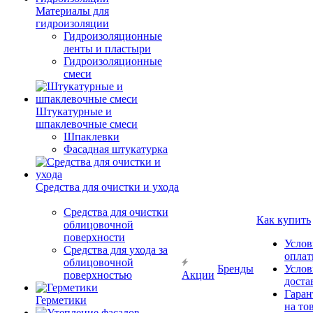
Материалы для
гидроизоляции
Гидроизоляционные
ленты и пластыри
Гидроизоляционные
смеси
Штукатурные и
шпаклевочные смеси
Шпаклевки
Фасадная штукатурка
Средства для очистки и ухода
Средства для очистки
Как купить
облицовочной
поверхности
Услов
Средства для ухода за
опла
облицовочной
Бренды
Услов
поверхностью
Акции
доста
Гаран
Герметики
на то