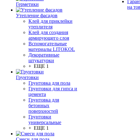
Гаран
Герметики
на то
Утепление фасадов
Клей для приклейки
утеплителя
Клей для создания
армирующего слоя
Вспомогательные
материалы LITOKOL
Декоративные
штукатурки
+ ЕЩЕ 1
Грунтовки
Грунтовка для пола
Грунтовки для гипса и
цемента
Грунтовка для
бетонных
поверхностей
Грунтовки
универсальные
+ ЕЩЕ 1
Смеси для пола